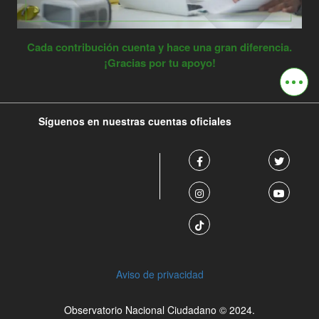
Cada contribución cuenta y hace una gran diferencia.
¡Gracias por tu apoyo!
Com
en:
Síguenos en nuestras cuentas oficiales
Ir
Ir
a
a
Facebook
Twitter
Ir
Ir
a
a
Instagram
Youtub
Ir
a
TikTok
Aviso de privacidad
Observatorio Nacional Ciudadano © 2024.